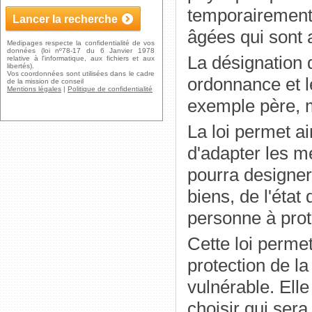
temporairement 
âgées qui sont a
Medipages respecte la confidentialité de vos
données (loi nº78-17 du 6 Janvier 1978
La désignation d
relative à l'informatique, aux fichiers et aux
libertés).
Vos coordonnées sont utilisées dans le cadre
ordonnance et 
de la mission de conseil
Mentions légales
|
Politique de confidentialité
exemple père, mè
La loi permet ai
d'adapter les m
pourra designer
biens, de l'état 
personne à prot
Cette loi perme
protection de la 
vulnérable. Ell
choisir qui ser