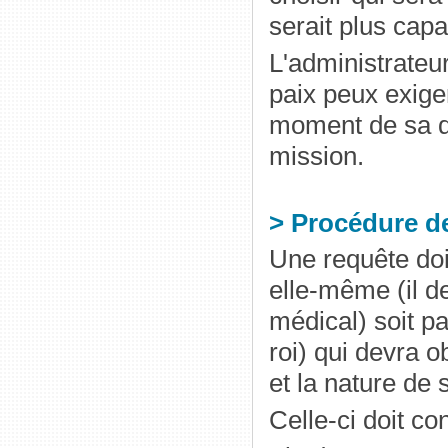
serait plus cap
L'administrateur
paix peux exiger
moment de sa dé
mission.
> Procédure d
Une requête doi
elle-même (il d
médical) soit p
roi) qui devra o
et la nature de 
Celle-ci doit co