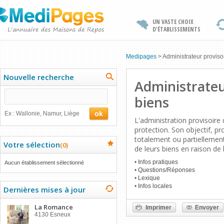
UN VASTE CHOIX
D'ÉTABLISSEMENTS
Medipages
>
Administrateur proviso
Nouvelle recherche
Administrateu
biens
Ex : Wallonie, Namur, Liège
L'administration provisoire
protection. Son objectif, p
totalement ou partiellemen
Votre sélection
(
0
)
de leurs biens en raison de
•
Infos pratiques
Aucun établissement sélectionné
•
Questions/Réponses
•
Lexique
•
Infos locales
Dernières mises à jour
La Romance
Imprimer
Envoyer
4130 Esneux