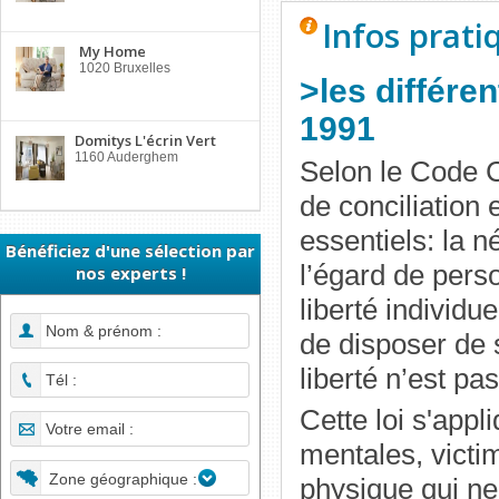
Infos prati
My Home
1020 Bruxelles
>les différen
1991
Domitys L'écrin Vert
1160 Auderghem
Selon le Code Ci
de conciliation 
essentiels: la 
Bénéficiez d'une sélection par
l’égard de perso
nos experts !
liberté individ
de disposer de s
liberté n’est pa
Cette loi s'app
mentales, victi
Zone géographique :
physique qui ne