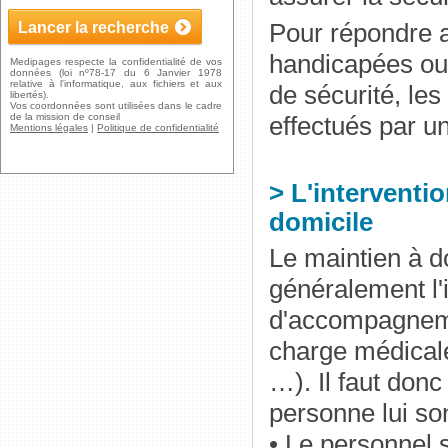
Pour répondre 
handicapées ou
Medipages respecte la confidentialité de vos
données (loi nº78-17 du 6 Janvier 1978
relative à l'informatique, aux fichiers et aux
de sécurité, les
libertés).
Vos coordonnées sont utilisées dans le cadre
de la mission de conseil
effectués par u
Mentions légales
|
Politique de confidentialité
> L'interventi
domicile
Le maintien à d
généralement l'
d'accompagneme
charge médicale
…). Il faut donc
personne lui so
• Le personnel s