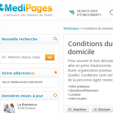
UN VASTE CHOIX
D'ÉTABLISSEMENTS
Medipages
>
Conditions du maintie
Nouvelle recherche
Conditions du
domicile
Ex : Wallonie, Namur, Liège
Pour assurer le bon déroul
aîné en perte d’autonomie, il
d’une organisation pointue, 
Votre sélection
(
0
)
Quelles conditions sont néc
de la personne âgée restée
Aucun établissement sélectionné
•
Infos pratiques
•
Questions/Réponses
•
Lexique
Dernières mises à jour
•
Infos locales
La Romance
4130 Esneux
Imprimer
Envoyer