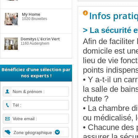
Infos prati
My Home
1020 Bruxelles
> La sécurité 
Domitys L'écrin Vert
Afin de facilite
1160 Auderghem
domicile est une
lieu de vie fonc
points indispens
Bénéficiez d'une sélection par
nos experts !
• Y a-t-il un ca
la salle de bains
chute ?
• La chambre dis
ou médicalisé, 
• Chacune des p
Zone géographique :
assurer la sécu