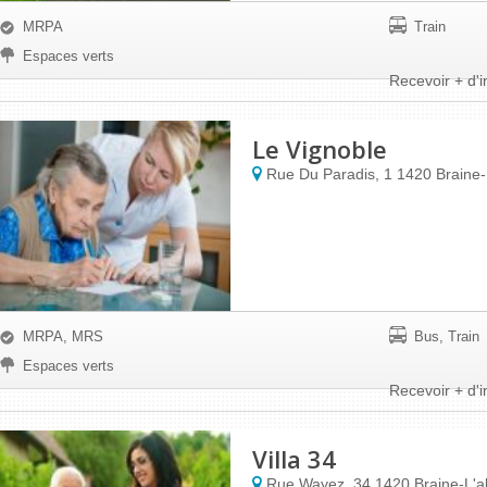
MRPA
Train
Espaces verts
Recevoir + d'i
Le Vignoble
Rue Du Paradis, 1
1420
Braine-
MRPA, MRS
Bus, Train
Espaces verts
Recevoir + d'i
Villa 34
Rue Wayez, 34
1420
Braine-L'a