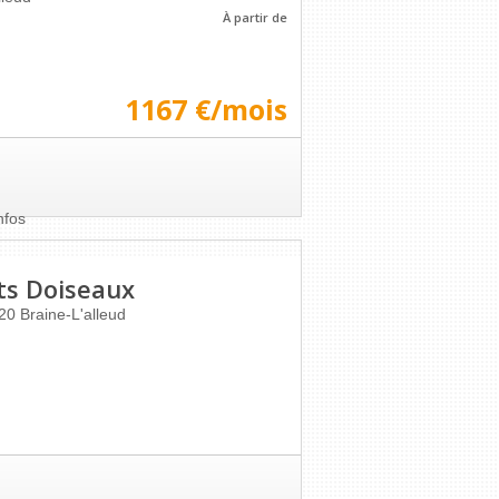
À partir de
1167 €/mois
nfos
ts Doiseaux
20
Braine-L'alleud