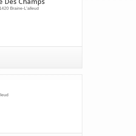
ge Des Champs
1420
Braine-L'alleud
lleud