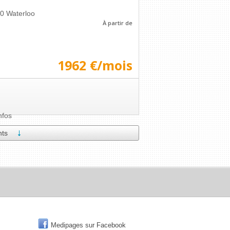
10
Waterloo
À partir de
1962 €/mois
nfos
nts
Medipages sur Facebook