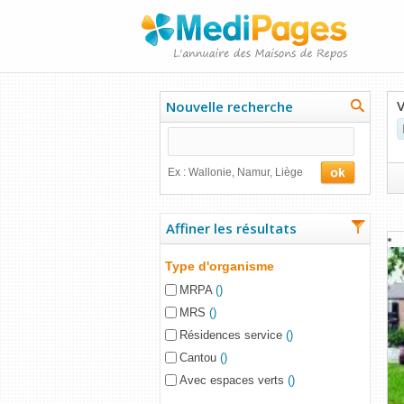
V
Nouvelle recherche
Ex : Wallonie, Namur, Liège
Affiner les résultats
Type d'organisme
MRPA
()
MRS
()
Résidences service
()
Cantou
()
Avec espaces verts
()