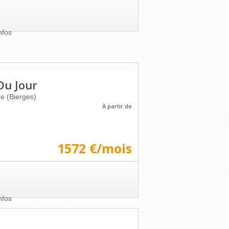
nfos
Du Jour
e (Bierges)
À partir de
1572 €/mois
nfos