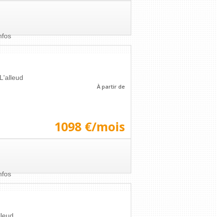
nfos
L'alleud
À partir de
1098 €/mois
nfos
lleud