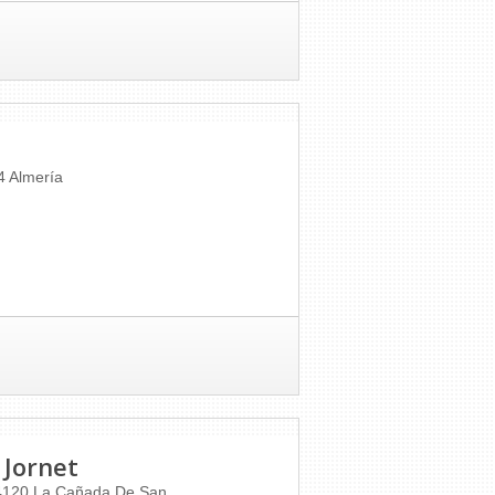
4
Almería
 Jornet
4120
La Cañada De San