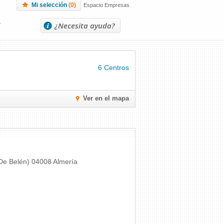
Mi selección
(
0
)
Espacio Empresas
L
¿Necesita ayuda?
6 Centros
Ver en el mapa
 De Belén)
04008
Almería