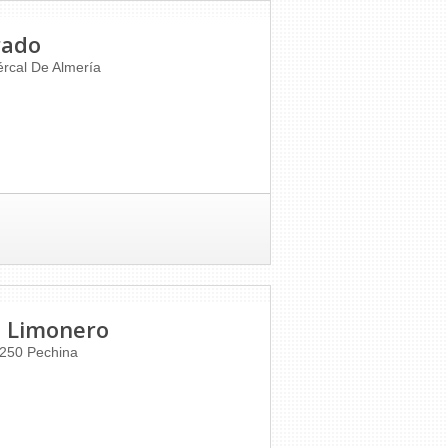
rado
rcal De Almería
El Limonero
4250
Pechina