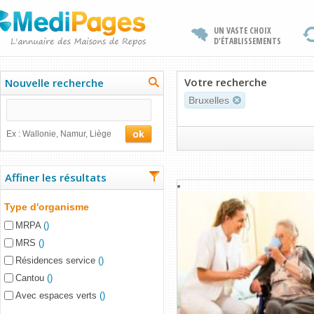
UN VASTE CHOIX
D'ÉTABLISSEMENTS
Votre recherche
Nouvelle recherche
Bruxelles
Ex : Wallonie, Namur, Liège
Affiner les résultats
Type d'organisme
MRPA
()
MRS
()
Résidences service
()
Cantou
()
Avec espaces verts
()