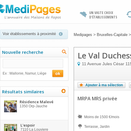
UN VASTE CHOIX
D'ÉTABLISSEMENTS
Voir établissements à proximité
>
Medipages
Bruxelles-Capitale
Nouvelle recherche
Le Val Duches
11 Avenue Jules César
11
Ex : Wallonie, Namur, Liège
Ajouter à ma sélection
Résultats similaires
MRPA MRS privée
Résidence Malevé
1350
Orp-Jauche
Moins de 1500 €/mois
L'espoir
Terrasse, Jardin
7110
La Louviere