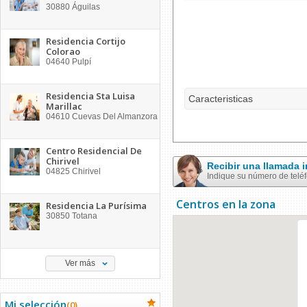
30880
Águilas
Residencia Cortijo
Colorao
04640
Pulpí
Residencia Sta Luisa
Caracteristicas
Marillac
04610
Cuevas Del Almanzora
Centro Residencial De
Chirivel
Recibir una llamada
04825
Chirivel
Indique su número de telé
Centros en la zona
Residencia La Purísima
30850
Totana
Ver más
Mi selección
(
0
)