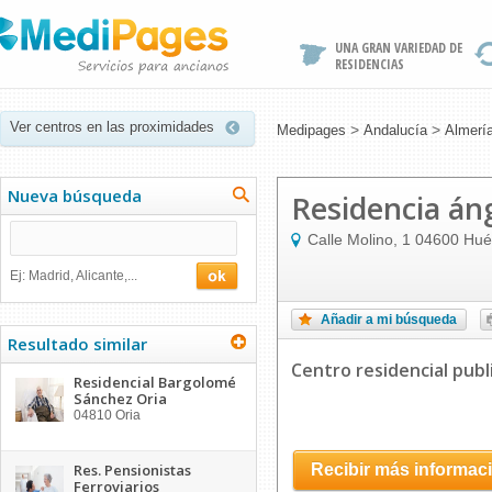
UNA GRAN VARIEDAD DE
RESIDENCIAS
Ver centros en las proximidades
>
>
Medipages
Andalucía
Almerí
Nueva búsqueda
Residencia án
Calle Molino, 1
04600
Hué
Ej: Madrid, Alicante,...
Añadir a mi búsqueda
Resultado similar
Centro residencial publ
Residencial Bargolomé
Sánchez Oria
04810
Oria
Res. Pensionistas
Recibir más informac
Ferroviarios