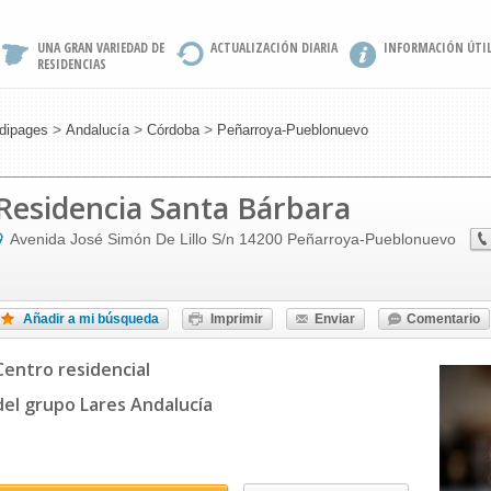
UNA GRAN VARIEDAD DE
ACTUALIZACIÓN DIARIA
INFORMACIÓN ÚTI
RESIDENCIAS
>
>
>
dipages
Andalucía
Córdoba
Peñarroya-Pueblonuevo
Residencia Santa Bárbara
Avenida José Simón De Lillo S/n
14200
Peñarroya-Pueblonuevo
Añadir a mi búsqueda
Imprimir
Enviar
Comentario
Centro residencial
del grupo Lares Andalucía