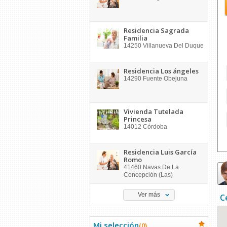
Residencia Sagrada
Familia
14250
Villanueva Del Duque
Residencia Los ángeles
14290
Fuente Obejuna
Vivienda Tutelada
Princesa
14012
Córdoba
Residencia Luis García
Romo
41460
Navas De La
Concepción (Las)
Ver más
C
Mi selección
(
0
)