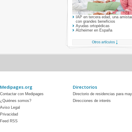
IAP en tercera edad, una amista
con grandes beneficios
Ayudas ortopédicas
Alzheimer en España
Enfermedad de Parkinson
Otros artículos
Depresión en la vejez
Medipages.org
Directorios
Contactar con Medipages
Directorio de residencias para ma
¿Quiénes somos?
Direcciones de interés
Aviso Legal
Privacidad
Feed RSS