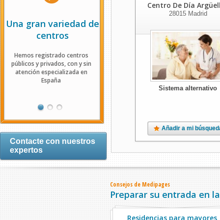
Centro De Día Argüel
28015
Madrid
Una gran variedad de
Actualización al día
Infor
centros
Las características de cada
Nuestr
centro son actualizadas
detalla
Hemos registrado centros
regularmente por nuestro
por her
públicos y privados, con y sin
equipo
útiles
atención especializada en
España
Sistema alternativo
Añadir a mi búsqued
Contacte con nuestros
expertos
Consejos de Medipages
Preparar su entrada en la
Residencias para mayores