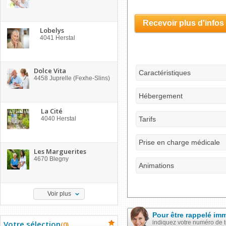
Recevoir plus d'infos
Lobelys
4041
Herstal
Dolce Vita
Caractéristiques
4458
Juprelle (Fexhe-Slins)
Hébergement
La Cité
4040
Herstal
Tarifs
Prise en charge médicale
Les Marguerites
4670
Blegny
Animations
Voir plus
Pour être rappelé im
Votre sélection
indiquez votre numéro de 
(
0
)