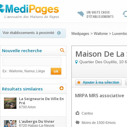
UN VASTE CHOIX
D'ÉTABLISSEMENTS
Voir établissements à proximité
>
>
Medipages
Wallonie
Luxembo
Nouvelle recherche
Maison De La 
Quartier Des Ouyêlis, 10
6
Ex : Wallonie, Namur, Liège
Ajouter à ma sélection
Résultats similaires
MRPA MRS associative
La Seigneurie De Ville En
Pré
6700
Arlon
Cantou
L'auberge Du Vivier
Moins de 1500 €/mois
6720
Habay-La-Neuve