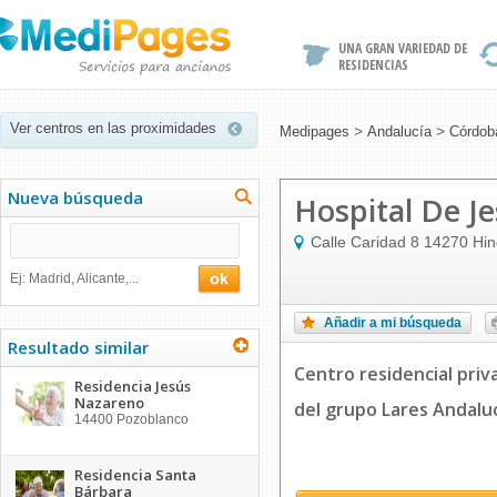
UNA GRAN VARIEDAD DE
RESIDENCIAS
Ver centros en las proximidades
>
>
Medipages
Andalucía
Córdob
Nueva búsqueda
Hospital De J
Calle Caridad 8
14270
Hin
Ej: Madrid, Alicante,...
Añadir a mi búsqueda
Resultado similar
Centro residencial priv
Residencia Jesús
Nazareno
del grupo Lares Andalu
14400
Pozoblanco
Residencia Santa
Bárbara