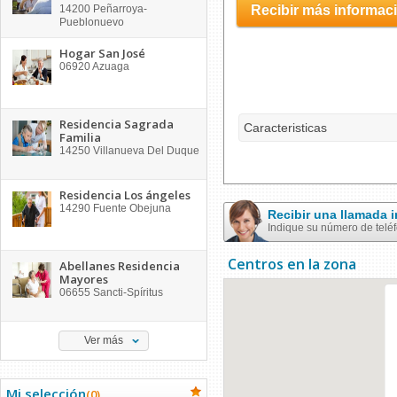
14200
Peñarroya-
Recibir más informac
Pueblonuevo
Hogar San José
06920
Azuaga
Residencia Sagrada
Caracteristicas
Familia
14250
Villanueva Del Duque
Residencia Los ángeles
14290
Fuente Obejuna
Recibir una llamada
Indique su número de telé
Centros en la zona
Abellanes Residencia
Mayores
06655
Sancti-Spíritus
Ver más
Mi selección
(
0
)