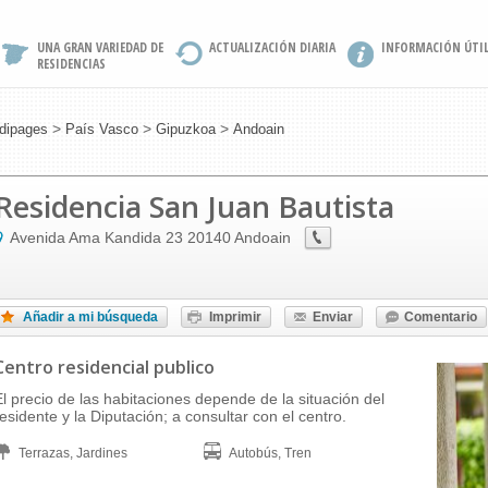
UNA GRAN VARIEDAD DE
ACTUALIZACIÓN DIARIA
INFORMACIÓN ÚTI
RESIDENCIAS
>
>
>
dipages
País Vasco
Gipuzkoa
Andoain
Residencia San Juan Bautista
Avenida Ama Kandida 23
20140
Andoain
Añadir a mi búsqueda
Imprimir
Enviar
Comentario
Centro residencial publico
El precio de las habitaciones depende de la situación del
residente y la Diputación; a consultar con el centro.
Terrazas, Jardines
Autobús, Tren