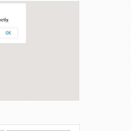
ctly.
OK