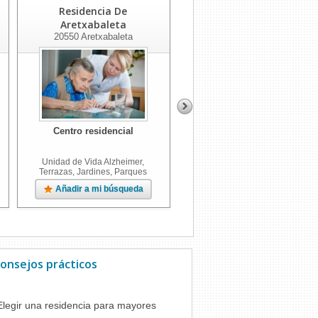
Residencia De
Residencia Inmaculada
Aretxabaleta
20302
Irun
20550
Aretxabaleta
Centro residencial
Centro residencial
Desde
1861
€
/mes
Unidad de Vida Alzheimer,
Unidad de Vida Alzheimer,
Terrazas, Jardines, Parques
Jardines
Añadir a mi búsqueda
Añadir a mi búsqueda
onsejos prácticos
Elegir una residencia para mayores