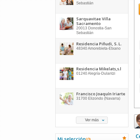
Sebastián
Sarquavitae Villa
Sacramento
20013
Donostia-San
Sebastián
Residencia Piñudi, S. L.
48340
Amorebieta-Etxano
Residencia Mikelats,s.l
01240
Alegría-Dulantzi
Francisco Joaquín Iriarte
31700
Elizondo (Navarra)
Ver más
C
Mi selección
(
0
)