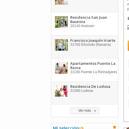
Residencia San Juan
Bautista
20140
Andoain
Francisco Joaquín Iriarte
31700
Elizondo (Navarra)
Apartamentos Puente La
Reina
31100
Puente La Reina/gares
Residencia De Lodosa
31580
Lodosa
Ver más
Mi selección
(
0
)