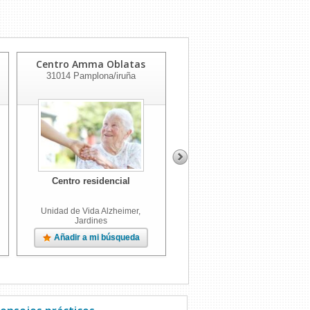
Centro Amma Oblatas
Centro Amma Ibañeta
31014
Pamplona/iruña
31697
Erro
Centro residencial
Centro residencial
Unidad de Vida Alzheimer,
Unidad de Vida Alzheimer,
Jardines
Jardines
Añadir a mi búsqueda
Añadir a mi búsqueda