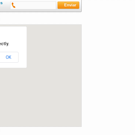
es
ctly.
OK