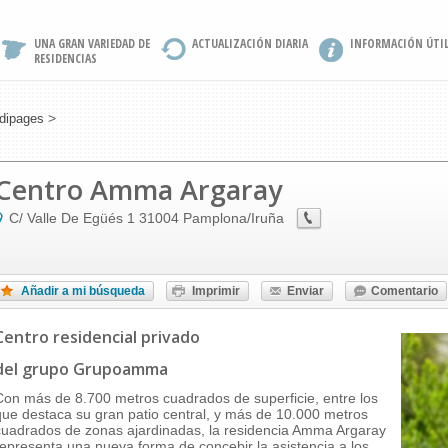
UNA GRAN VARIEDAD DE
ACTUALIZACIÓN DIARIA
INFORMACIÓN ÚTI
RESIDENCIAS
>
dipages
Centro Amma Argaray
C/ Valle De Egüés 1
31004
Pamplona/iruña
Añadir a mi búsqueda
Imprimir
Enviar
Comentario
Centro residencial privado
del grupo Grupoamma
Con más de 8.700 metros cuadrados de superficie, entre los
que destaca su gran patio central, y más de 10.000 metros
cuadrados de zonas ajardinadas, la residencia Amma Argaray
representa una nueva forma de concebir la asistencia a los