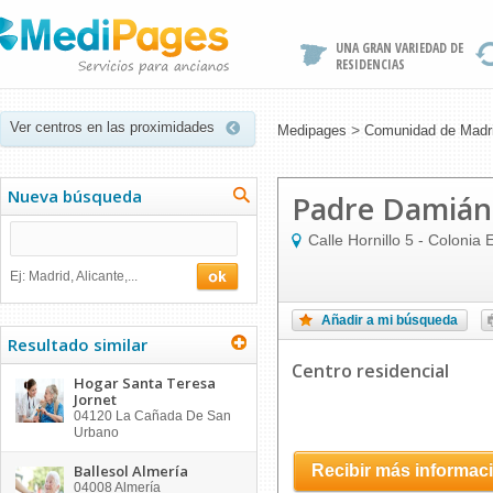
UNA GRAN VARIEDAD DE
RESIDENCIAS
Ver centros en las proximidades
>
Medipages
Comunidad de Madr
Nueva búsqueda
Padre Damián
Calle Hornillo 5 - Colonia E
Ej: Madrid, Alicante,...
Añadir a mi búsqueda
Resultado similar
Centro residencial
Hogar Santa Teresa
Jornet
04120
La Cañada De San
Urbano
Ballesol Almería
Recibir más informac
04008
Almería