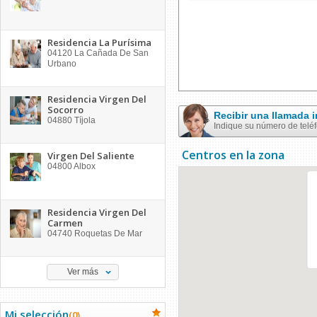
Residencia La Purísima
04120
La Cañada De San
Urbano
Residencia Virgen Del
Socorro
Recibir una llamada
04880
Tíjola
Indique su número de telé
Centros en la zona
Virgen Del Saliente
04800
Albox
Residencia Virgen Del
Carmen
04740
Roquetas De Mar
Ver más
Mi selección
(
0
)