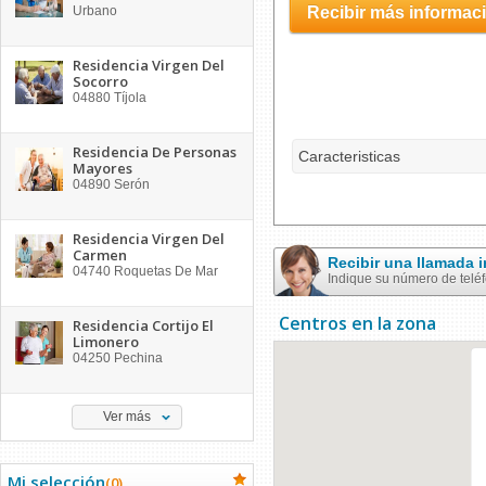
Urbano
Recibir más informac
Residencia Virgen Del
Socorro
04880
Tíjola
Residencia De Personas
Caracteristicas
Mayores
04890
Serón
Residencia Virgen Del
Carmen
Recibir una llamada
04740
Roquetas De Mar
Indique su número de telé
Centros en la zona
Residencia Cortijo El
Limonero
04250
Pechina
Ver más
Mi selección
(
0
)