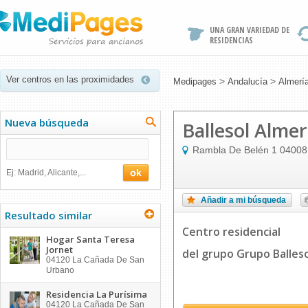
UNA GRAN VARIEDAD DE
RESIDENCIAS
Ver centros en las proximidades
>
>
Medipages
Andalucía
Almerí
Nueva búsqueda
Ballesol Almer
Rambla De Belén 1
04008
Ej: Madrid, Alicante,...
Añadir a mi búsqueda
Resultado similar
Centro residencial
Hogar Santa Teresa
Jornet
del grupo Grupo Balles
04120
La Cañada De San
Urbano
Residencia La Purísima
04120
La Cañada De San