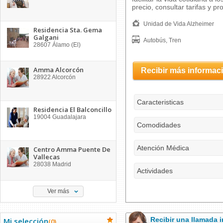
precio, consultar tarifas y p
Unidad de Vida Alzheimer
Residencia Sta. Gema
Galgani
Autobús, Tren
28607
Álamo (El)
Amma Alcorcón
Recibir más informac
28922
Alcorcón
Caracteristicas
Residencia El Balconcillo
19004
Guadalajara
Comodidades
Atención Médica
Centro Amma Puente De
Vallecas
28038
Madrid
Actividades
Ver más
Recibir una llamada
Mi selección
(
0
)