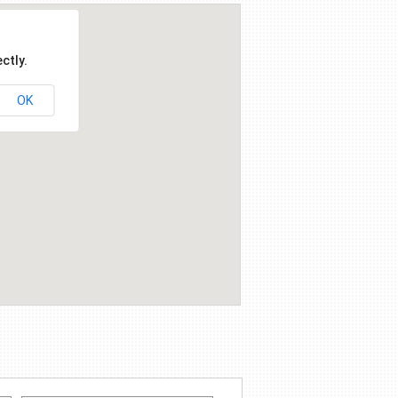
ctly.
OK