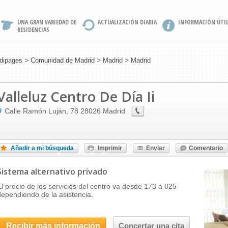
UNA GRAN VARIEDAD DE
ACTUALIZACIÓN DIARIA
INFORMACIÓN ÚTI
RESIDENCIAS
>
>
>
dipages
Comunidad de Madrid
Madrid
Madrid
Valleluz Centro De Día Ii
Calle Ramón Luján, 78
28026
Madrid
Añadir a mi búsqueda
Imprimir
Enviar
Comentario
Sistema alternativo privado
El precio de los servicios del centro va desde 173 a 825
dependiendo de la asistencia.
Recibir más información
Concertar una cita