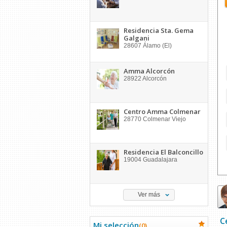
Residencia Sta. Gema
Galgani
28607
Álamo (El)
Amma Alcorcón
28922
Alcorcón
Centro Amma Colmenar
28770
Colmenar Viejo
Residencia El Balconcillo
19004
Guadalajara
Ver más
C
Mi selección
(
0
)