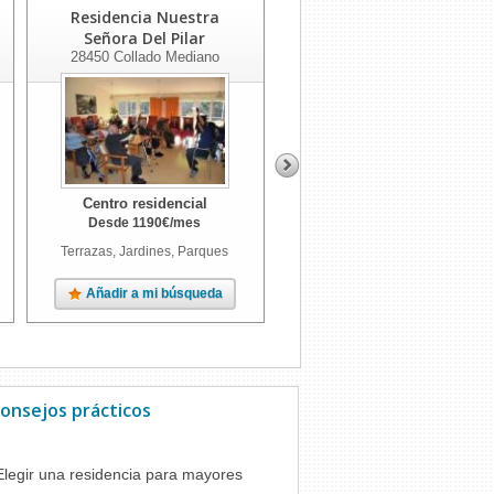
Residencia Nuestra
Residencia La Jarosa
Señora Del Pilar
28440
Guadarrama
28450
Collado Mediano
Centro residencial
Centro residencial
Desde
1190
€
/mes
Desde
1443
€
/mes
Terrazas, Jardines, Parques
Terrazas, Jardines
Añadir a mi búsqueda
Añadir a mi búsqueda
onsejos prácticos
Elegir una residencia para mayores