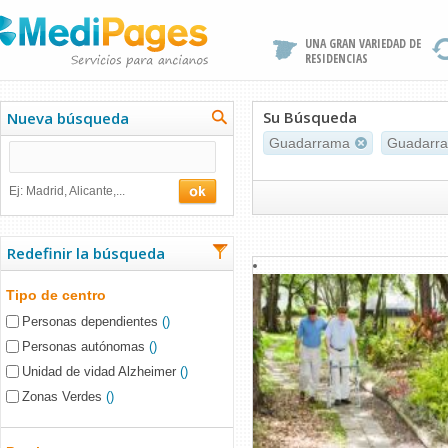
UNA GRAN VARIEDAD DE
RESIDENCIAS
Su Búsqueda
Nueva búsqueda
Guadarrama
Guadarr
Ej: Madrid, Alicante,...
Redefinir la búsqueda
Tipo de centro
Personas dependientes
()
Personas autónomas
()
Unidad de vidad Alzheimer
()
Zonas Verdes
()