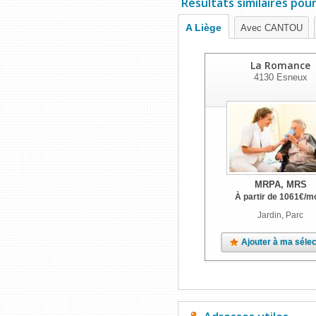
Résultats similaires pou
A Liège
Avec CANTOU
La Romance
4130
Esneux
MRPA, MRS
À partir de
1061
€
/m
Jardin, Parc
Ajouter à ma sélec