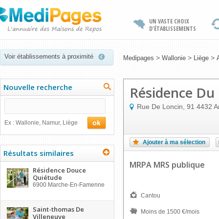
UN VASTE CHOIX
D'ÉTABLISSEMENTS
Voir établissements à proximité
>
>
>
Medipages
Wallonie
Liège
Nouvelle recherche
Résidence Du
Rue De Loncin, 91
4432
A
Ex : Wallonie, Namur, Liège
Ajouter à ma sélection
Résultats similaires
MRPA MRS publique
Résidence Douce
Quiétude
6900
Marche-En-Famenne
Cantou
Saint-thomas De
Moins de 1500 €/mois
Villeneuve