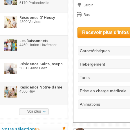
5170
Profondeville
Jardin
Bus
Résidence D' Heusy
4800
Verviers
Recevoir plus d'infos
Les Buissonnets
4460
Horion-Hozémont
Caractéristiques
Résidence Saint-joseph
Hébergement
5031
Grand Leez
Tarifs
Residence Notre-dame
Prise en charge médicale
4500
Huy
Animations
Voir plus
Votre sélection
(
0
)