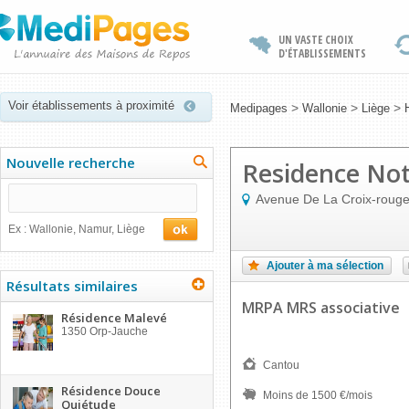
UN VASTE CHOIX
D'ÉTABLISSEMENTS
Voir établissements à proximité
>
>
>
Medipages
Wallonie
Liège
Nouvelle recherche
Residence No
Avenue De La Croix-rouge
Ex : Wallonie, Namur, Liège
Ajouter à ma sélection
Résultats similaires
MRPA MRS associative
Résidence Malevé
1350
Orp-Jauche
Cantou
Résidence Douce
Moins de 1500 €/mois
Quiétude