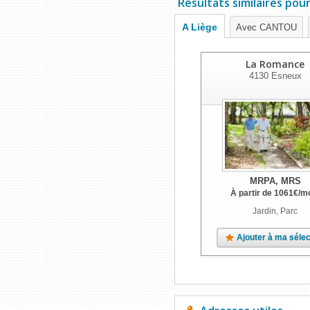
Résultats similaires pou
A Liège
Avec CANTOU
La Romance
4130
Esneux
MRPA, MRS
À partir de
1061
€
/m
Jardin, Parc
Ajouter à ma sélec