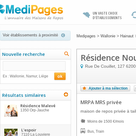
UN VASTE CHOIX
D'ÉTABLISSEMENTS
Voir établissements à proximité
>
>
Medipages
Wallonie
Hainaut
Nouvelle recherche
Résidence Nou
Rue De Couillet, 127
6200
Ex : Wallonie, Namur, Liège
Ajouter à ma sélection
Résultats similaires
MRPA MRS privée
Résidence Malevé
1350
Orp-Jauche
maison de repos privée à tai
Moins de 1500 €/mois
L'espoir
Bus, Train
7110
La Louviere