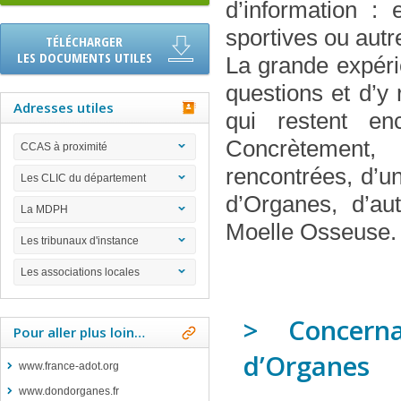
d’information :
sportives ou aut
TÉLÉCHARGER
LES DOCUMENTS UTILES
La grande expéri
questions et d’y
Adresses utiles
qui restent en
Concrètement, 
CCAS à proximité
rencontrées, d’u
Les CLIC du département
d’Organes, d’au
La MDPH
Moelle Osseuse.
Les tribunaux d'instance
Les associations locales
> Concerna
Pour aller plus loin…
d’Organes
www.france-adot.org
www.dondorganes.fr