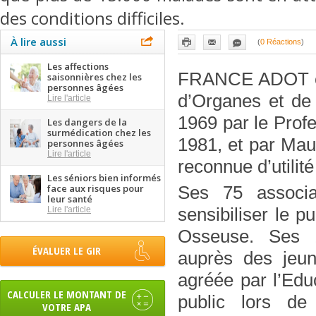
des conditions difficiles.
À lire aussi
(
0 Réactions
)
Les affections
FRANCE ADOT c’e
saisonnières chez les
personnes âgées
d’Organes et de 
Lire l'article
1969 par le Pro
Les dangers de la
surmédication chez les
1981, et par Ma
personnes âgées
Lire l'article
reconnue d’utilit
Les séniors bien informés
face aux risques pour
Ses 75 associa
leur santé
Lire l'article
sensibiliser le 
Osseuse. Ses 1
ÉVALUER LE GIR
auprès des jeu
agréée par l’Edu
CALCULER LE MONTANT DE
public lors de
VOTRE APA