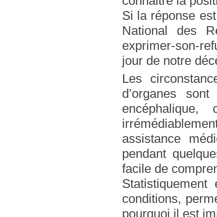
connaitre la posi
Si la réponse est
National des Re
exprimer-son-refu
jour de notre déc
Les circonstan
d’organes sont
encéphalique, 
irrémédiablemen
assistance médi
pendant quelques
facile de compre
Statistiquement
conditions, perm
pourquoi il est i