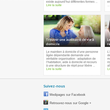
existe aujourd’hui différentes formes ...
es
Lire la suite
..
Trouver une auxiliaire de vie à
L
domicile
r
Le maintien à domicile d’une personne
L
âgée dépendante demande une
d
véritable organisation : adaptation de
ma
l’habitation, aide à domicile et recours
ri
à une structure de répit pour libére ...
aî
Lire la suite
Li
Suivez-nous
Medipages sur Facebook
Retrouvez-nous sur Google +