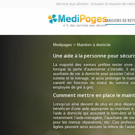
Service aux séniors : trouvez la maison de retr
MAISONS DE RET
Medipages > Maintien à domicile
Une aide à la personne pour sécuris
La majorité des seniors préfère rester vivr
lorsque la perte d’autonomie s’installe, il 
auxiliaire de vie à domicile pour assister l’aî
toilette et le ménage, et ainsi prolonger le main
varient en fonction du statut du service sol
employée de gré à gré).
Comment mettre en place le mainti
Lorsqu’un aîné devient de plus en plus dépend
bénéficier d’une aide appropriée au maintien à 
l'aide à domicile qui assurent le bien-être et
notamment l’aide-ménagère, l’auxiliaire de vie 
pour les menus réparations, etc. Ces profes
âgées peuvent ainsi assurer la relève de l’aidan