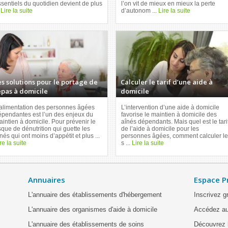
sentiels du quotidien devient de plus
l’on vit de mieux en mieux la perte
.
Lire la suite
d’autonom ...
Lire la suite
es solutions pour le portage de
Calculer le tarif d’une aide à
epas à domicile
domicile
’alimentation des personnes âgées
L’intervention d’une aide à domicile
épendantes est l’un des enjeux du
favorise le maintien à domicile des
intien à domicile. Pour prévenir le
aînés dépendants. Mais quel est le tari
sque de dénutrition qui guette les
de l’aide à domicile pour les
nés qui ont moins d’appétit et plus ...
personnes âgées, comment calculer le
re la suite
s ...
Lire la suite
Annuaires
Espace P
L'annuaire des établissements d'hébergement
Inscrivez g
L'annuaire des organismes d'aide à domicile
Accédez au
L'annuaire des établissements de soins
Découvrez l