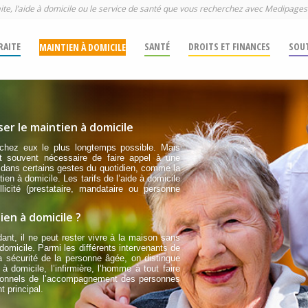
aite, l’aide à domicile ou le service de santé que vous recherchez avec Medipages
RAITE
SANTÉ
DROITS ET FINANCES
SOUT
MAINTIEN À DOMICILE
er le maintien à domicile
e chez eux le plus longtemps possible. Mais
est souvent nécessaire de faire appel à une
né dans certains gestes du quotidien, comme la
tien à domicile. Les tarifs de l’aide à domicile
licité (prestataire, mandataire ou personne
en à domicile ?
ant, il ne peut rester vivre à la maison sans
domicile. Parmi les différents intervenants de
 la sécurité de la personne âgée, on distingue
à domicile, l’infirmière, l’homme à tout faire
sionnels de l’accompagnement des personnes
t principal.