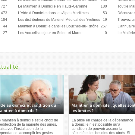
727
Le Maintien à Domicile en Haute-Garonne
180
Tout le Ma
473
L'Aide à Domicile dans les Alpes-Maritimes
53
Découvrez 
184
Les distributeurs de Matériel Médical des Yvelines
19
Trouvez un
44
Maintien à Domicile dans les Bouches-du-Rhône
257
L'annuaire
27
Les Accueils de jour en Seine-et-Marne
0
Le Matérie
ctualité
ide au domicile : condition du
Maintien à domicile : quelles son
aintien à domicile ?
les limites ?
 maintien à domicile est le choix de
La prise en charge de la dépendance
édilection de la majorité des aînés,
à domicile n’est possible qu’à
is avec l’installation de la
condition de pouvoir assurer la
épendance, accomplir les gestes
sécurité et les besoins des aînés. Si