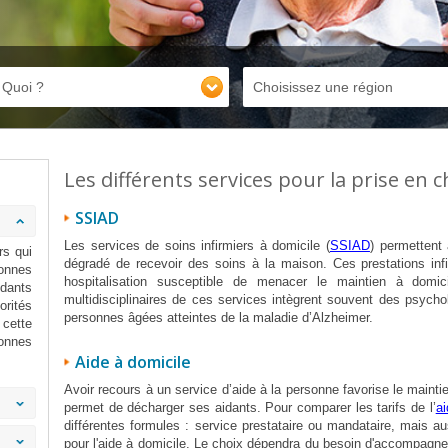
Quoi ?
Choisissez une région
Les différents services pour la prise en 
SSIAD
Les services de soins infirmiers à domicile (
SSIAD
) permettent
rs qui
dégradé de recevoir des soins à la maison. Ces prestations infi
onnes
hospitalisation susceptible de menacer le maintien à domic
idants
multidisciplinaires de ces services intègrent souvent des psyc
orités
personnes âgées atteintes de la maladie d’Alzheimer.
 cette
onnes
Aide à domicile
Avoir recours à un service d’aide à la personne favorise le mainti
permet de décharger ses aidants. Pour comparer les tarifs de l’
ai
différentes formules : service prestataire ou mandataire, mais au
pour l'aide à domicile. Le choix dépendra du besoin d'accompagnem