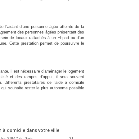
de l’aidant d’une personne âgée atteinte de la
agnement des personnes âgées présentant des
u sein de locaux rattachés à un Ehpad ou d’un
ne. Cette prestation permet de poursuivre le
ante, il est nécessaire d’aménager le logement
alisé et des rampes d’appui, il sera souvent
. Différents prestataires de l'aide à domicile
 qui souhaite rester le plus autonome possible
 à domicile dans votre ville
 les SSIAD de Paris
21