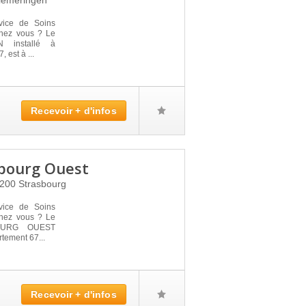
iemeringen
vice de Soins
 chez vous ? Le
 installé à
est à ...
Recevoir + d'infos
bourg Ouest
7200
Strasbourg
vice de Soins
 chez vous ? Le
OURG OUEST
tement 67...
Recevoir + d'infos