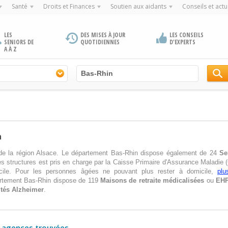
Santé
Droits et Finances
Soutien aux aidants
Conseils et actu
LES
DES MISES À JOUR
LES CONSEILS
SENIORS DE
QUOTIDIENNES
D'EXPERTS
A À Z
n
de la région Alsace. Le département Bas-Rhin dispose également de 24
Se
es structures est pris en charge par la Caisse Primaire d'Assurance Maladie (
cile. Pour les personnes âgées ne pouvant plus rester à domicile,
plu
rtement Bas-Rhin dispose de 119
Maisons de retraite médicalisées
ou
EH
tés Alzheimer
.
 agences trouvées