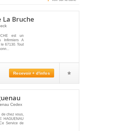
e La Bruche
meck
CHE est un
 Infirmiers A
 le 67130. Tout
onn...
Recevoir + d'infos
guenau
enau Cedex
é de chez vous,
 DE HAGUENAU
 Ce Service de