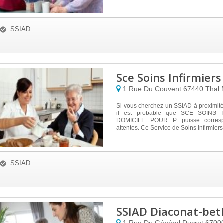
SSIAD
Sce Soins Infirmier
1 Rue Du Couvent
67440
Thal 
Si vous cherchez un SSIAD à proximit
il est probable que SCE SOINS 
DOMICILE POUR P puisse corres
attentes. Ce Service de Soins Infirmiers A
SSIAD
SSIAD Diaconat-be
1 Rue Du Général Ducrot
6700