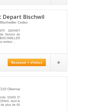
 Depart Bischwil
1
Bischwiller Cedex
PIT DEPART
de Service de
à BISCHWILLER
 rentrez ...
Recevoir + d'infos
7210
Obernai
icile SSIAD D'
ERNAI, dont le
 de plus de 60