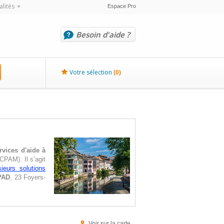
alités
Espace Pro
Besoin d'aide ?
Votre sélection
(
0
)
rvices d'aide à
CPAM). Il s’agit
sieurs solutions
PAD
, 23 Foyers-
Voir sur la carte