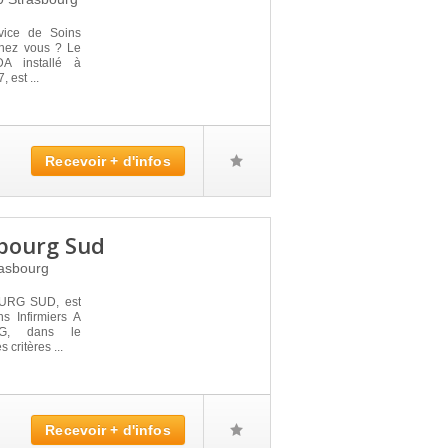
vice de Soins
 chez vous ? Le
 installé à
est ...
Recevoir + d'infos
bourg Sud
asbourg
URG SUD, est
s Infirmiers A
G, dans le
 critères ...
Recevoir + d'infos