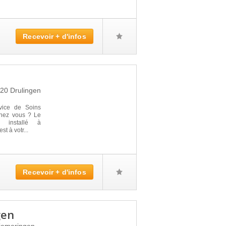
Recevoir + d'infos
320
Drulingen
vice de Soins
 chez vous ? Le
installé à
 à votr...
Recevoir + d'infos
gen