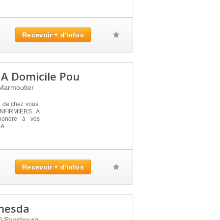
Recevoir + d'infos
s A Domicile Pou
Marmoutier
é de chez vous,
INFIRMIERS A
pondre à vos
 ...
Recevoir + d'infos
thesda
0
Strasbourg