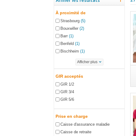
Affiner les résultats
À proximité de
Strasbourg
(5)
Bouxwiller
(2)
Barr
(1)
Benfeld
(1)
Bischheim
(1)
Afficher plus
GIR acceptés
GIR 1/2
GIR 3/4
GIR 5/6
Prise en charge
Caisse d'assurance maladie
Caisse de retraite