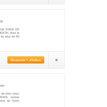
th
icile SSIAD DE
ERTH, dont le
 de plus de 60
Recevoir + d'infos
eim
é de chez vous,
RAPA puisse
rvice de Soins