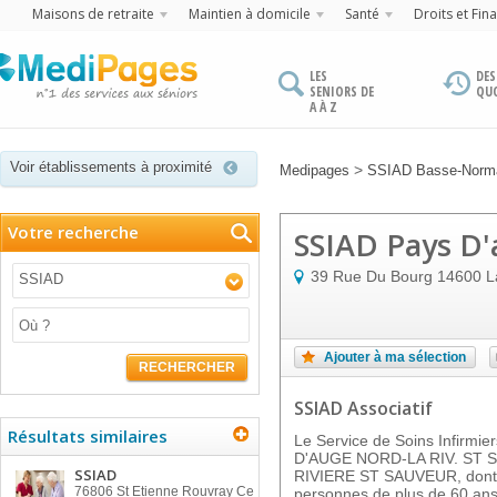
Maisons de retraite
Maintien à domicile
Santé
Droits et Fin
LES
DES
SENIORS DE
QU
A À Z
Voir établissements à proximité
>
Medipages
SSIAD Basse-Norm
Votre recherche
SSIAD Pays D'a
39 Rue Du Bourg
14600
L
SSIAD
Ajouter à ma sélection
RECHERCHER
SSIAD Associatif
Résultats similaires
Le Service de Soins Infirmi
D'AUGE NORD-LA RIV. ST SAU
SSIAD
RIVIERE ST SAUVEUR, dont l
76806
St Etienne Rouvray Ce
personnes de plus de 60 ans