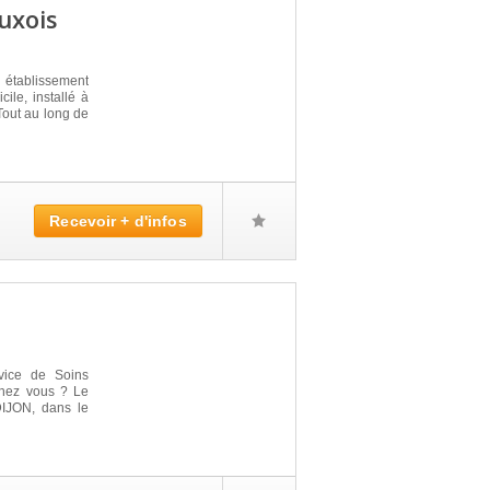
Auxois
 établissement
ile, installé à
out au long de
Recevoir + d'infos
vice de Soins
 chez vous ? Le
DIJON, dans le