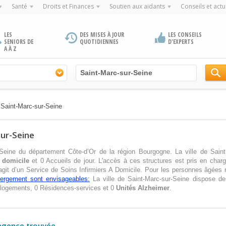
Santé
Droits et Finances
Soutien aux aidants
Conseils et actu
LES
DES MISES À JOUR
LES CONSEILS
SENIORS DE
QUOTIDIENNES
D'EXPERTS
A À Z
>
Saint-Marc-sur-Seine
sur-Seine
-Seine du département Côte-d’Or de la région Bourgogne. La ville de Saint
 domicile
et 0 Accueils de jour. L'accès à ces structures est pris en char
agit d’un Service de Soins Infirmiers A Domicile. Pour les personnes âgées
ébergement sont envisageables:
La ville de Saint-Marc-sur-Seine dispose d
-logements, 0 Résidences-services et 0
Unités Alzheimer
.
agence trouvée