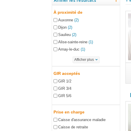
Affiner les résultats
À proximité de
Auxonne
(2)
Dijon
(2)
Saulieu
(2)
Alise-sainte-reine
(1)
Arnay-le-duc
(1)
Afficher plus
GIR acceptés
GIR 1/2
GIR 3/4
GIR 5/6
Prise en charge
Caisse d'assurance maladie
Caisse de retraite