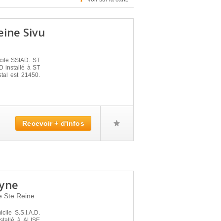
eine Sivu
icile SSIAD. ST
installé à ST
al est 21450.
Recevoir + d'infos
eyne
e Ste Reine
cile S.S.I.A.D.
tallé à ALISE