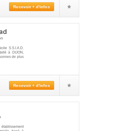
Recevoir + d'infos
sad
on
cile S.S.I.A.D.
allé à DIJON,
rsonnes de plus
Recevoir + d'infos
u
 établissement