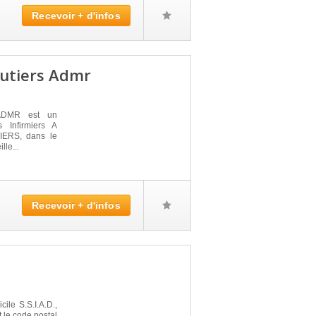
Recevoir + d'infos
Moutiers Admr
ADMR est un
 Infirmiers A
IERS, dans le
lle...
Recevoir + d'infos
ile S.S.I.A.D.,
 le code postal