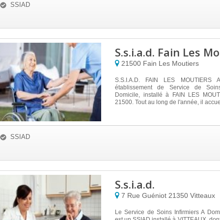
SSIAD
S.s.i.a.d. Fain Les 
21500
Fain Les Moutiers
S.S.I.A.D. FAIN LES MOUTIERS 
établissement de Service de Soins
Domicile, installé à FAIN LES MOUT
21500. Tout au long de l'année, il accuei
SSIAD
S.s.i.a.d.
7 Rue Guéniot
21350
Vitteaux
Le Service de Soins Infirmiers A Domic
est un SSIAD installé à VITTEAUX, dont