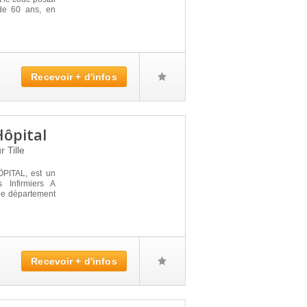
de 60 ans, en
Recevoir + d'infos
 Hôpital
r Tille
ÔPITAL, est un
 Infirmiers A
le département
Recevoir + d'infos