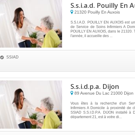
S.s.i.a.d. Pouilly En 
21320
Pouilly En Auxois
S.S.I.A.D. POUILLY EN AUXOIS est un
de Service de Soins Infirmiers A Domic
POUILLY EN AUXOIS, dans le 21320. T
l'année, il accueille des ...
SSIAD
S.s.i.d.p.a. Dijon
89 Avenue Du Lac
21000
Dijon
Vous êtes à la recherche d'un Ser
Infirmiers A Domicile à proximité de
SSIAD S.S.I.D.P.A. DIJON installé à 
département 21, est à votre di...