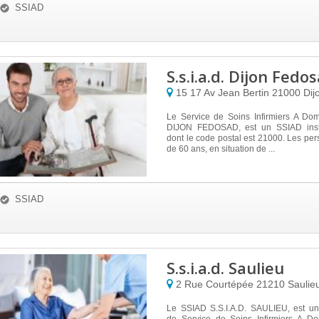
SSIAD
S.s.i.a.d. Dijon Fedo
15 17 Av Jean Bertin
21000
Dij
Le Service de Soins Infirmiers A Domi
DIJON FEDOSAD, est un SSIAD inst
dont le code postal est 21000. Les pe
de 60 ans, en situation de ...
SSIAD
S.s.i.a.d. Saulieu
2 Rue Courtépée
21210
Saulie
Le SSIAD S.S.I.A.D. SAULIEU, est un