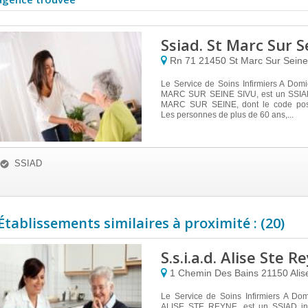
Ssiad. St Marc Sur S
Rn 71
21450
St Marc Sur Seine
Le Service de Soins Infirmiers A Dom
MARC SUR SEINE SIVU, est un SSIAD 
MARC SUR SEINE, dont le code post
Les personnes de plus de 60 ans,...
SSIAD
Établissements similaires à proximité : (20)
S.s.i.a.d. Alise Ste R
1 Chemin Des Bains
21150
Alis
Le Service de Soins Infirmiers A Domi
ALISE STE REYNE, est un SSIAD ins