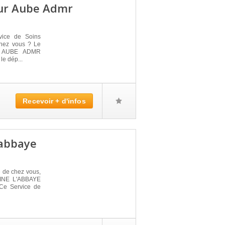
 Sur Aube Admr
vice de Soins
 chez vous ? Le
R AUBE ADMR
e dép...
Recevoir + d'infos
'abbaye
é de chez vous,
EINE L'ABBAYE
 Ce Service de