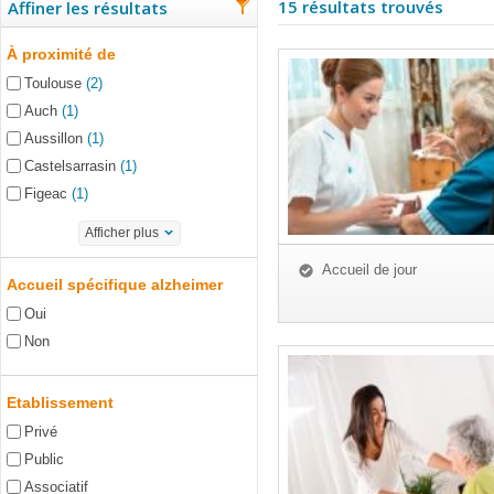
15 résultats trouvés
Affiner les résultats
À proximité de
Toulouse
(2)
Auch
(1)
Aussillon
(1)
Castelsarrasin
(1)
Figeac
(1)
Afficher plus
Accueil de jour
Accueil spécifique alzheimer
Oui
Non
Etablissement
Privé
Public
Associatif