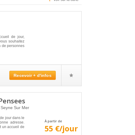
ueil de jour,
 vous souhaitez
on de personnes
Recevoir + d'infos
 Pensees
 Seyne Sur Mer
de jour dans le
À partir de
onne adresse.
55 €/jour
un accueil de