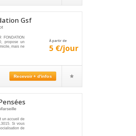
dation Gsf
ot
UR FONDATION
À partir de
0, propose un
5 €/jour
micile, mais ne
Recevoir + d'infos
 Pensées
Marseille
un accueil de
 13015. Si vous
ocialisation de