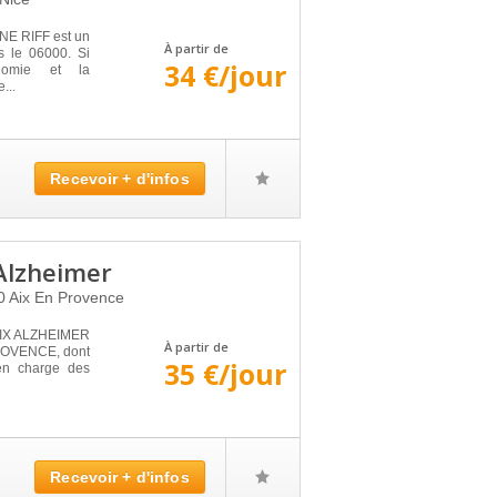
E RIFF est un
À partir de
ns le 06000. Si
34 €/jour
onomie et la
...
Recevoir + d'infos
 Alzheimer
0
Aix En Provence
AIX ALZHEIMER
À partir de
PROVENCE, dont
35 €/jour
 en charge des
Recevoir + d'infos