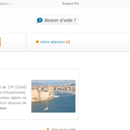
alités
Espace Pro
Besoin d'aide ?
Votre sélection
(
0
)
ent de 174 SSIAD
ée d’Autonomie).
rsonnes âgées ne
Azur dispose de
imer
.
Voir sur la carte