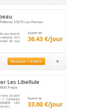
abeau
Pallieres
13170
Les Pennes
À partir de
de jour dans le
36.43 €/jour
ne adresse. ACJ
ueil de jour
Recevoir + d'infos
er Les Libellule
3600
Frejus
r vous ou pour
À partir de
3 ? Contactez
33.00 €/jour
LZHEIMER LES
a vou...