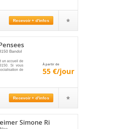
Recevoir + d'infos
 Pensees
3150
Bandol
un accueil de
À partir de
3150. Si vous
55 €/jour
ocialisation de
Recevoir + d'infos
heimer Simone Ri
Nice