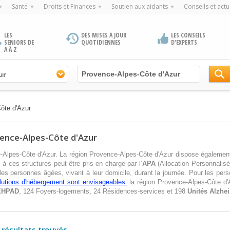
Santé
Droits et Finances
Soutien aux aidants
Conseils et actu
LES
DES MISES À JOUR
LES CONSEILS
SENIORS DE
QUOTIDIENNES
D'EXPERTS
A À Z
ur
ôte d'Azur
ovence-Alpes-Côte d'Azur
nce-Alpes-Côte d'Azur. La région Provence-Alpes-Côte d'Azur dispose égalem
 à ces structures peut être pris en charge par l’
APA
(Allocation Personnalis
ir les personnes âgées, vivant à leur domicile, durant la journée. Pour les pe
olutions d'hébergement sont envisageables:
la région Provence-Alpes-Côte d'
EHPAD
, 124 Foyers-logements, 24 Résidences-services et 198
Unités Alzhe
 résultats trouvés