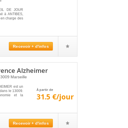
s
UEIL DE JOUR
ué à ANTIBES,
d en charge des
Recevoir + d'infos
vence Alzheimer
13009
Marseille
EIMER est un
À partir de
, dans le 13009.
31.5 €/jour
tonomie et la
Recevoir + d'infos