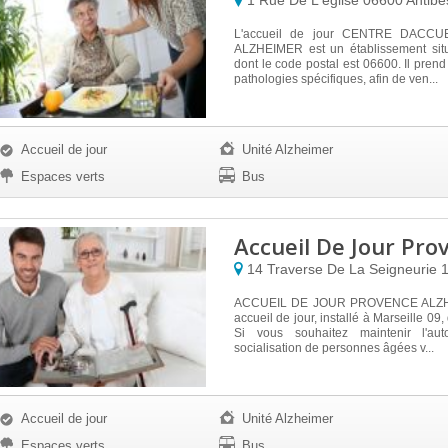
1 Rue De L'eglise
06600
Antibe
L'accueil de jour CENTRE DACC
ALZHEIMER est un établissement sit
dont le code postal est 06600. Il pren
pathologies spécifiques, afin de ven...
Accueil de jour
Unité Alzheimer
Espaces verts
Bus
Accueil De Jour Pro
14 Traverse De La Seigneurie
ACCUEIL DE JOUR PROVENCE ALZH
accueil de jour, installé à Marseille 09
Si vous souhaitez maintenir l'au
socialisation de personnes âgées v...
Accueil de jour
Unité Alzheimer
Espaces verts
Bus