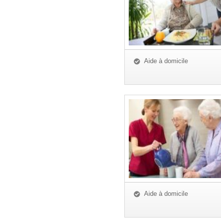
Aide à domicile
Aide à domicile