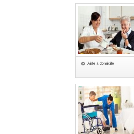
Aide à domicile