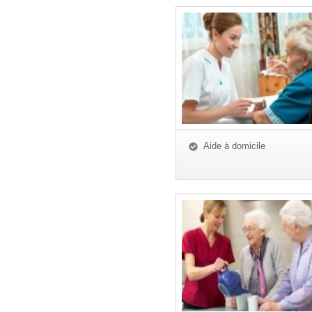
Aide à domicile