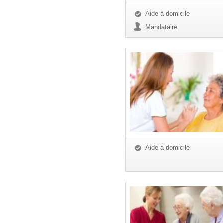
Aide à domicile
Mandataire
Aide à domicile