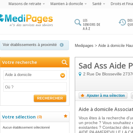
Maisons de retraite
Maintien à domicile
Santé
Droits et Fin
LES
DES
SENIORS DE
QU
A À Z
Voir établissements à proximité
>
Medipages
Aide à domicile Ha
Votre recherche
Sad Ass Aide 
2 Rue De Blosseville
2737
Aide à domicile
Ajouter à ma sélection
RECHERCHER
Aide à domicile Associat
Votre sélection
(
0
)
Vous êtes à la recherche d'u
un proche ? Vous souhaitez e
existantes ? Contactez dès a
Aucun établissement sélectionné
AIDE PA AMFREVILLE LA CA