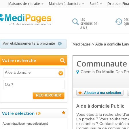
Maisons de retraite
Maintien à domicile
Santé
Droits et Fin
LES
DES
SENIORS DE
QU
A À Z
Voir établissements à proximité
>
Medipages
Aide à domicile Lan
Votre recherche
Communaute 
Chemin Du Moulin Des Pr
Aide à domicile
Ajouter à ma sélection
RECHERCHER
Aide à domicile Public
Votre sélection
(
0
)
Vous êtes à la recherche d'u
un proche ? Vous souhaitez e
existantes ? Contactez dès au
Aucun établissement sélectionné
Communaute de commune pyr