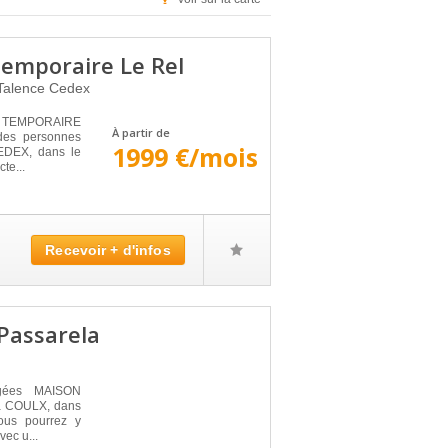
emporaire Le Rel
Talence Cedex
G TEMPORAIRE
À partir de
des personnes
1999 €/mois
EDEX, dans le
te...
Recevoir + d'infos
Passarela
âgées MAISON
à COULX, dans
ous pourrez y
vec u...