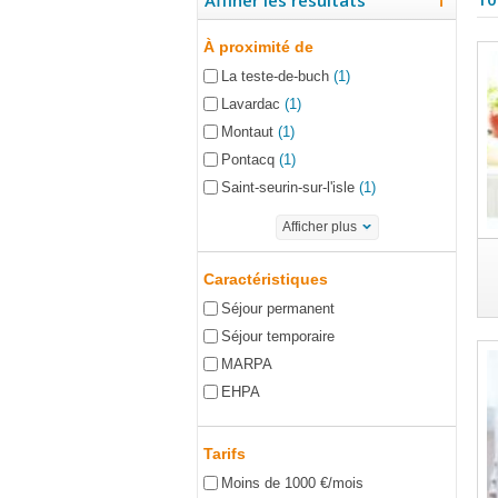
Affiner les résultats
À proximité de
La teste-de-buch
(1)
Lavardac
(1)
Montaut
(1)
Pontacq
(1)
Saint-seurin-sur-l'isle
(1)
Afficher plus
Caractéristiques
Séjour permanent
Séjour temporaire
MARPA
EHPA
Tarifs
Moins de 1000 €/mois