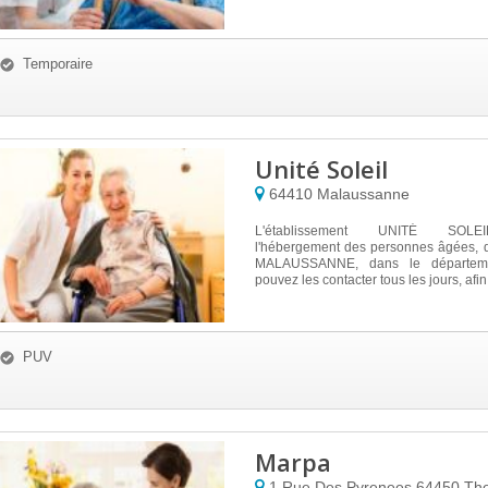
Temporaire
Unité Soleil
64410
Malaussanne
L'établissement UNITÉ SOLE
l'hébergement des personnes âgées, d
MALAUSSANNE, dans le départem
pouvez les contacter tous les jours, afin
PUV
Marpa
1 Rue Des Pyrenees
64450
Th