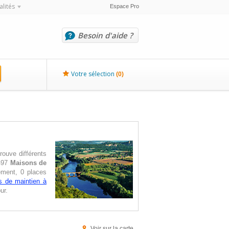
alités
Espace Pro
Besoin d'aide ?
Votre sélection
(
0
)
rouve différents
 497
Maisons de
ement, 0 places
es de maintien à
ur.
Voir sur la carte