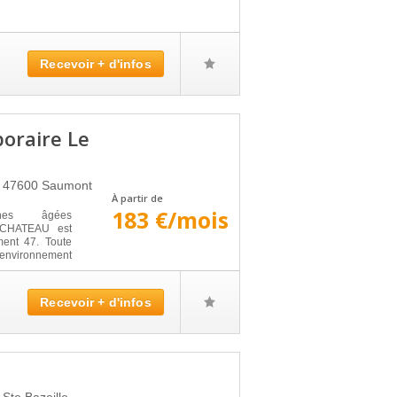
Recevoir + d'infos
oraire Le
'
47600
Saumont
À partir de
183 €/mois
nnes âgées
CHATEAU est
ent 47. Toute
 environnement
Recevoir + d'infos