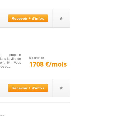
Recevoir + d'infos
IL, propose
À partir de
ans la ville de
1708 €/mois
ent 64. Vous
 de co...
Recevoir + d'infos
eze