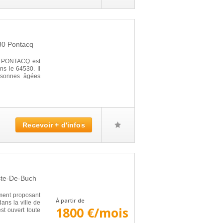
30
Pontacq
D PONTACQ est
ns le 64530. Il
rsonnes âgées
Recevoir + d'infos
ste-De-Buch
ment proposant
À partir de
ans la ville de
1800 €/mois
st ouvert toute