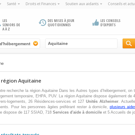
Santé
Droits et Finances
Soutien aux aidants
Conseils et actu
LES
DES MISES À JOUR
LES CONSEILS
SENIORS DE
QUOTIDIENNES
D'EXPERTS
A À Z
 d'hébergement
ne
 région Aquitaine
tre recherche la région Aquitaine Dans les Autres types d’hébergement, on t
ement temporaire, EHPA, PUV. La région Aquitaine dispose également de
yers-logements, 26 Résidences-services et 127
Unités Alzheimer
. Actuell
ments. Pour les personnes âgées préférant rester à domicile,
plusieurs aid
ne dispose de 117 SSIAD, 718
Services d'aide à domicile
et 5 Accueils de jo
 résultats trouvés