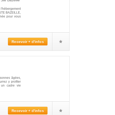
0
Ste Bazeille
 l'hébergement
e STE BAZEILLE,
année pour vous
Recevoir + d'infos
sonnes âgées,
rez y profiter
s un cadre vie
Recevoir + d'infos