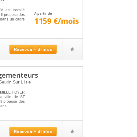
A est installé
À partir de
 Il propose des
1159 €/mois
dans un cadre
Recevoir + d'infos
ogementeurs
Seurin Sur L Isle
A MILLE FOYER
a ville de ST
Il propose des
ans...
Recevoir + d'infos