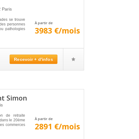
2
Paris
ades se trouve
À partir de
e des personnes
3983 €/mois
ou pathologies
Recevoir + d'infos
nt Simon
is
n de retraite
À partir de
 dans le 20ème
2891 €/mois
 des commerces