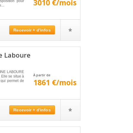
3010 €/mois
sposition pour
...
Recevoir + d'infos
e Laboure
RINE LABOURE
À partir de
 Elle se situe à
1861 €/mois
 qui permet de
Recevoir + d'infos