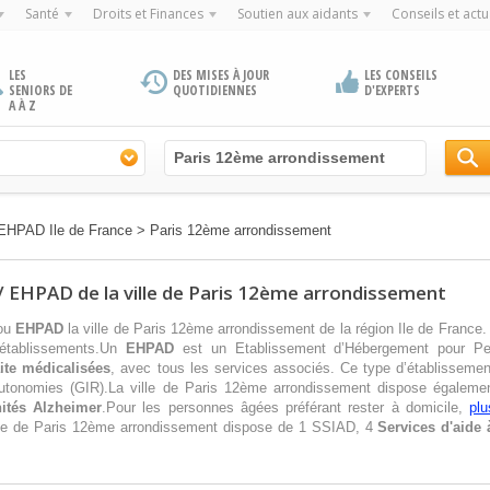
Santé
Droits et Finances
Soutien aux aidants
Conseils et actu
LES
DES MISES À JOUR
LES CONSEILS
SENIORS DE
QUOTIDIENNES
D'EXPERTS
A À Z
/ EHPAD Ile de France
>
Paris 12ème arrondissement
/ EHPAD de la ville de Paris 12ème arrondissement
ou
EHPAD
la ville de Paris 12ème arrondissement de la région Ile de France.
 établissements.Un
EHPAD
est un Etablissement d’Hébergement pour P
ite médicalisées
, avec tous les services associés. Ce type d’établissement
autonomies (GIR).La ville de Paris 12ème arrondissement dispose égaleme
ités Alzheimer
.Pour les personnes âgées préférant rester à domicile,
plu
le de Paris 12ème arrondissement dispose de 1 SSIAD, 4
Services d'aide 