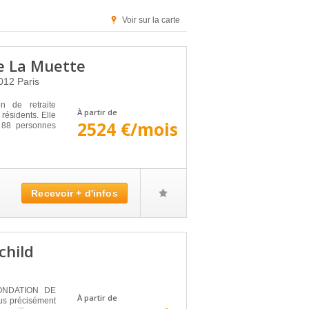
Voir sur la carte
De La Muette
012
Paris
n de retraite
À partir de
résidents. Elle
2524 €/mois
e 88 personnes
Recevoir + d'infos
child
 FONDATION DE
À partir de
us précisément