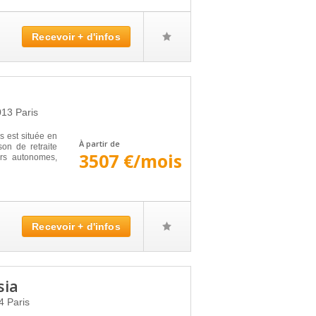
Recevoir + d'infos
013
Paris
s est située en
À partir de
son de retraite
3507 €/mois
rs autonomes,
Recevoir + d'infos
sia
14
Paris