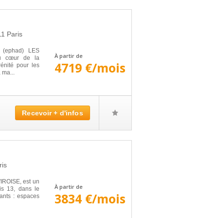
11
Paris
e (ephad) LES
À partir de
u cœur de la
4719 €/mois
rénité pour les
 ma...
Recevoir + d'infos
ris
IROISE, est un
À partir de
is 13, dans le
3834 €/mois
vants : espaces