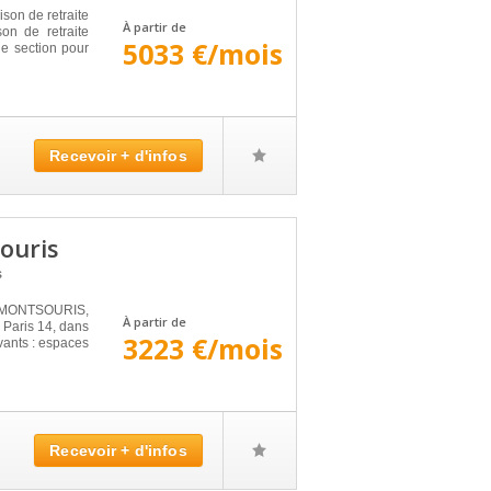
ison de retraite
À partir de
on de retraite
5033 €/mois
e section pour
Recevoir + d'infos
ouris
s
E MONTSOURIS,
À partir de
 Paris 14, dans
3223 €/mois
vants : espaces
Recevoir + d'infos