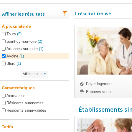
1 résultat trouvé
Affiner les résultats
À proximité de
Tours
(5)
Saint-cyr-sur-loire
(2)
Artannes-sur-indre
(1)
Avoine
(1)
Bléré
(1)
Afficher plus
Foyer logement
Caractéristiques
Espaces verts
Animations
Résidents autonomes
Établissements simi
Résidents semi-valides
Tarifs