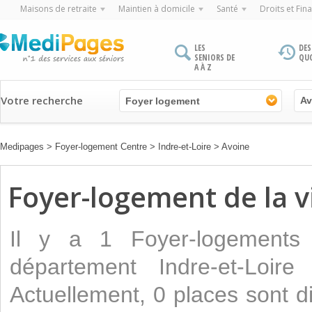
Maisons de retraite
Maintien à domicile
Santé
Droits et Fin
LES
DES
SENIORS DE
QU
A À Z
Votre recherche
Foyer logement
Medipages
>
Foyer-logement Centre
>
Indre-et-Loire
>
Avoine
Foyer-logement de la v
Il y a 1 Foyer-logements 
département Indre-et-Loir
Actuellement, 0 places sont d