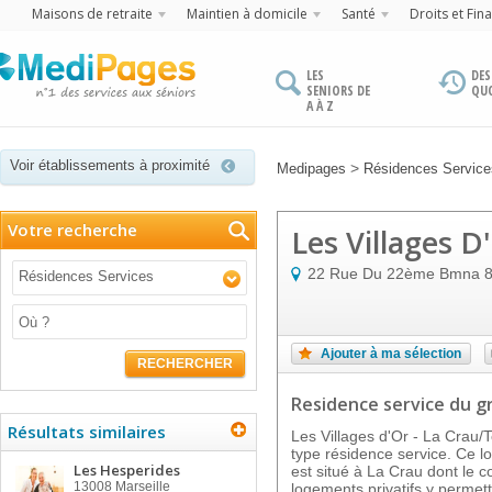
Maisons de retraite
Maintien à domicile
Santé
Droits et Fin
LES
DES
SENIORS DE
QU
A À Z
Voir établissements à proximité
>
Medipages
Résidences Service
Votre recherche
Les Villages D
22 Rue Du 22ème Bmna
Résidences Services
Ajouter à ma sélection
RECHERCHER
Residence service
du g
Résultats similaires
Les Villages d'Or - La Crau/
type résidence service. Ce 
Les Hesperides
est situé à La Crau dont le 
13008
Marseille
logements privatifs y permett