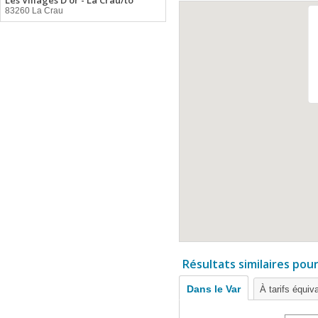
Les Villages D'or - La Crau/to
83260 La Crau
Résultats similaires pou
Dans le Var
À tarifs équiv