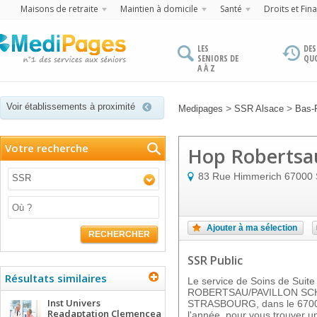
Maisons de retraite
Maintien à domicile
Santé
Droits et Fin
LES
DES
SENIORS DE
QU
A À Z
Voir établissements à proximité
>
>
Medipages
SSR Alsace
Bas-
Votre recherche
Hop Robertsau
83 Rue Himmerich
67000
SSR
Ajouter à ma sélection
RECHERCHER
SSR Public
Résultats similaires
Le service de Soins de Suit
ROBERTSAU/PAVILLON SC
Inst Univers
STRASBOURG, dans le 67000,
Readaptation Clemencea
l'année, pour vous trouver u