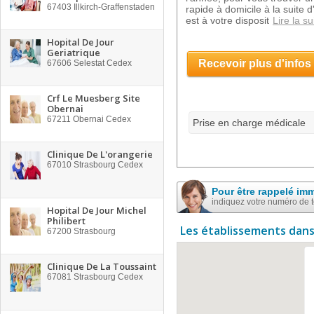
67403
Illkirch-Graffenstaden
rapide à domicile à la suite 
est à votre disposit
Lire la su
Hopital De Jour
Geriatrique
Recevoir plus d'infos
67606
Selestat Cedex
Crf Le Muesberg Site
Obernai
67211
Obernai Cedex
Prise en charge médicale
Clinique De L'orangerie
67010
Strasbourg Cedex
Pour être rappelé im
indiquez votre numéro de 
Hopital De Jour Michel
Philibert
Les établissements dans
67200
Strasbourg
Clinique De La Toussaint
67081
Strasbourg Cedex