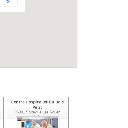
OK
Centre Hospitalier Du Bois
Clinique Les Fougeres
Petit
76200
Dieppe
76301
Sotteville Les Rouen
Cedex