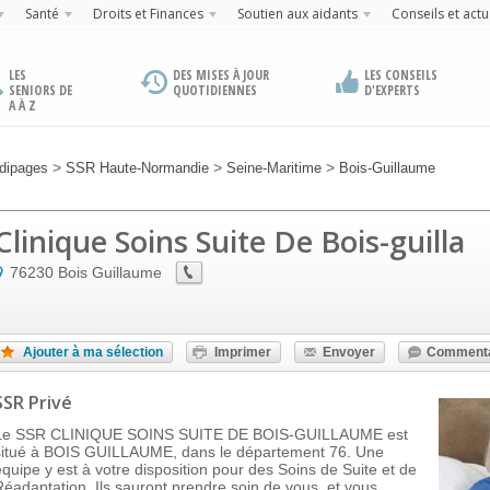
Santé
Droits et Finances
Soutien aux aidants
Conseils et actu
LES
DES MISES À JOUR
LES CONSEILS
SENIORS DE
QUOTIDIENNES
D'EXPERTS
A À Z
>
>
>
dipages
SSR Haute-Normandie
Seine-Maritime
Bois-Guillaume
Clinique Soins Suite De Bois-guilla
76230
Bois Guillaume
Ajouter à ma sélection
Imprimer
Envoyer
Commenta
SSR Privé
Le SSR CLINIQUE SOINS SUITE DE BOIS-GUILLAUME est
situé à BOIS GUILLAUME, dans le département 76. Une
équipe y est à votre disposition pour des Soins de Suite et de
Réadaptation. Ils sauront prendre soin de vous, et vous