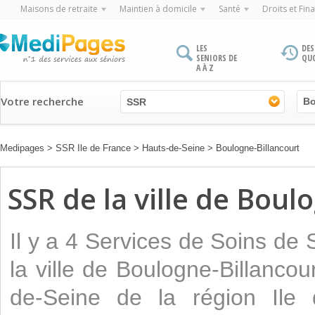
Maisons de retraite
Maintien à domicile
Santé
Droits et Fin
LES
DES
SENIORS DE
QU
A À Z
Votre recherche
SSR
Medipages
>
SSR Ile de France
>
Hauts-de-Seine
>
Boulogne-Billancourt
SSR de la ville de Boul
Il y a 4 Services de Soins de
la ville de Boulogne-Billanco
de-Seine de la région Ile 