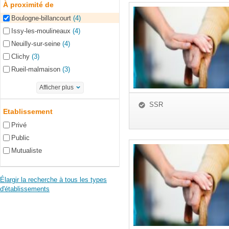
À proximité de
Boulogne-billancourt
(4)
Issy-les-moulineaux
(4)
Neuilly-sur-seine
(4)
Clichy
(3)
Rueil-malmaison
(3)
Afficher plus
SSR
Etablissement
Privé
Public
Mutualiste
Élargir la recherche à tous les types
d'établissements