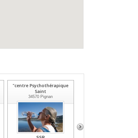
"centre Psychothérapique
Home Santé
Saint
34000
Montpellier
34570
Pignan
SSR
SSR