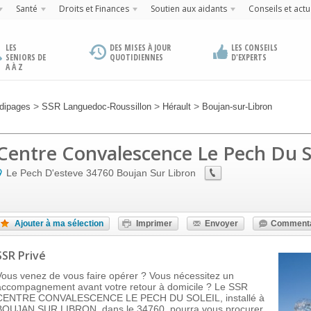
Santé
Droits et Finances
Soutien aux aidants
Conseils et actu
LES
DES MISES À JOUR
LES CONSEILS
SENIORS DE
QUOTIDIENNES
D'EXPERTS
A À Z
>
>
>
dipages
SSR Languedoc-Roussillon
Hérault
Boujan-sur-Libron
Centre Convalescence Le Pech Du S
Le Pech D'esteve
34760
Boujan Sur Libron
Ajouter à ma sélection
Imprimer
Envoyer
Commenta
SSR Privé
Vous venez de vous faire opérer ? Vous nécessitez un
accompagnement avant votre retour à domicile ? Le SSR
CENTRE CONVALESCENCE LE PECH DU SOLEIL, installé à
BOUJAN SUR LIBRON, dans le 34760, pourra vous procurer