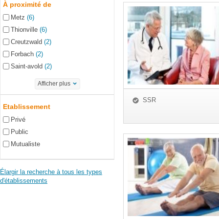
À proximité de
Metz
(6)
Thionville
(6)
Creutzwald
(2)
Forbach
(2)
Saint-avold
(2)
Afficher plus
SSR
Etablissement
Privé
Public
Mutualiste
Élargir la recherche à tous les types
d'établissements