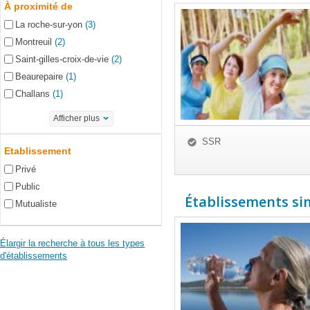
À proximité de
La roche-sur-yon
(3)
Montreuil
(2)
Saint-gilles-croix-de-vie
(2)
Beaurepaire
(1)
Challans
(1)
Afficher plus
SSR
Etablissement
Privé
Public
Établissements simi
Mutualiste
Élargir la recherche à tous les types
d'établissements