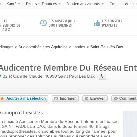
Santé
Droits et Finances
Soutien aux aidants
Conseils et actu
LES
DES MISES À JOUR
LES CONSEILS
SENIORS DE
QUOTIDIENNES
D'EXPERTS
A À Z
>
>
>
dipages
Audioprothésistes Aquitaine
Landes
Saint-Paul-lès-Dax
Audicentre Membre Du Réseau En
32 R Camille Claudel
40990
Saint Paul Les Dax
Ajouter à ma sélection
Imprimer
Envoyer
Commenta
Audioprothésistes
La société Audicentre Membre du Réseau Entendre est basée
à SAINT PAUL LES DAX, dans le département 40. Il s'agit
d'audioprothésistes, disponibles tout au long de l'année, pour
vous proposer des solutions auditives qui répondent à vos