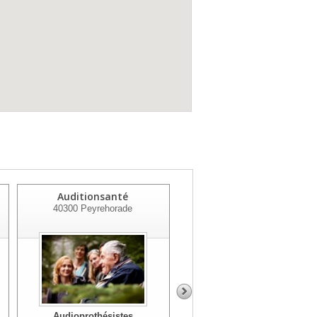
Auditionsanté
Auditionsanté
40300
Peyrehorade
40500
Saint Sever
Audioprothésistes
Audioprothésistes