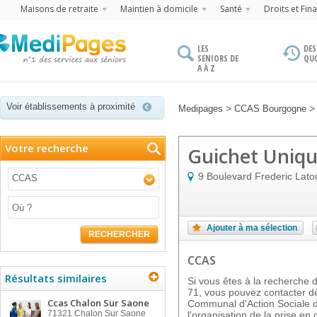
Maisons de retraite
Maintien à domicile
Santé
Droits et Fin
LES
DES
SENIORS DE
QU
A À Z
Voir établissements à proximité
>
Medipages
CCAS Bourgogne
Votre recherche
Guichet Uniqu
9 Boulevard Frederic Lat
CCAS
Ajouter à ma sélection
RECHERCHER
CCAS
Résultats similaires
Si vous êtes à la recherche
71, vous pouvez contacter dè
Ccas Chalon Sur Saone
Communal d'Action Sociale d
71321
Chalon Sur Saone
l'organisation de la prise e