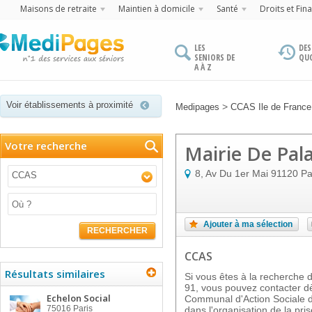
Maisons de retraite
Maintien à domicile
Santé
Droits et Fin
LES
DES
SENIORS DE
QU
A À Z
Voir établissements à proximité
>
Medipages
CCAS Ile de France
Votre recherche
Mairie De Pal
8, Av Du 1er Mai
91120
Pa
CCAS
Ajouter à ma sélection
RECHERCHER
CCAS
Résultats similaires
Si vous êtes à la recherche
91, vous pouvez contacter dè
Echelon Social
Communal d'Action Sociale d
75016
Paris
dans l'organisation de la pr