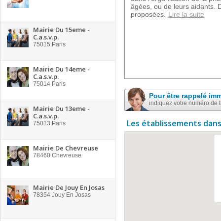
âgées, ou de leurs aidants. 
proposées.
Lire la suite
Mairie Du 15eme -
C.a.s.v.p.
75015
Paris
Mairie Du 14eme -
C.a.s.v.p.
75014
Paris
Pour être rappelé im
indiquez votre numéro de 
Mairie Du 13eme -
C.a.s.v.p.
Les établissements dans
75013
Paris
Mairie De Chevreuse
78460
Chevreuse
Mairie De Jouy En Josas
78354
Jouy En Josas