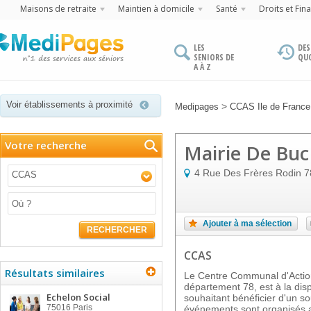
Maisons de retraite
Maintien à domicile
Santé
Droits et Fin
LES
DES
SENIORS DE
QU
A À Z
Voir établissements à proximité
>
Medipages
CCAS Ile de France
Votre recherche
Mairie De Buc
4 Rue Des Frères Rodin
7
CCAS
Ajouter à ma sélection
RECHERCHER
CCAS
Résultats similaires
Le Centre Communal d'Actio
département 78, est à la dis
Echelon Social
souhaitant bénéficier d'un so
75016
Paris
événements sont organisés af