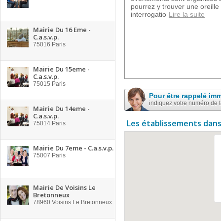
pourrez y trouver une oreille
interrogatio
Lire la suite
Mairie Du 16 Eme -
C.a.s.v.p.
75016
Paris
Mairie Du 15eme -
C.a.s.v.p.
75015
Paris
Pour être rappelé im
indiquez votre numéro de 
Mairie Du 14eme -
C.a.s.v.p.
Les établissements dans
75014
Paris
Mairie Du 7eme - C.a.s.v.p.
75007
Paris
Mairie De Voisins Le
Bretonneux
78960
Voisins Le Bretonneux