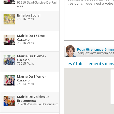
91910
Saint-Sulpice-De-Favi
très dynamique y est à votre 
ères
Echelon Social
75016
Paris
Mairie Du 16 Eme -
C.a.s.v.p.
75016
Paris
Pour être rappelé im
indiquez votre numéro de 
Mairie Du 15eme -
C.a.s.v.p.
Les établissements dans
75015
Paris
Mairie Du 14eme -
C.a.s.v.p.
75014
Paris
Mairie De Voisins Le
Bretonneux
78960
Voisins Le Bretonneux