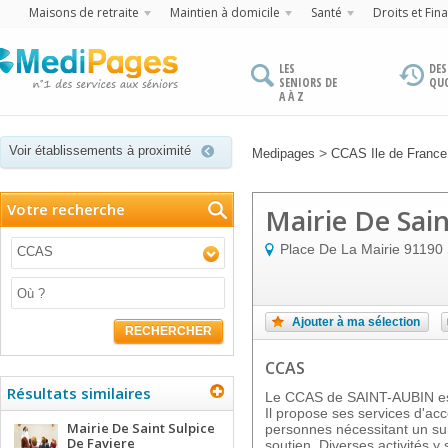
Maisons de retraite
Maintien à domicile
Santé
Droits et Fin
LES
DES
SENIORS DE
QU
A À Z
Voir établissements à proximité
>
Medipages
CCAS Ile de France
Votre recherche
Mairie De Sai
Place De La Mairie
91190
CCAS
Ajouter à ma sélection
RECHERCHER
CCAS
Résultats similaires
Le CCAS de SAINT-AUBIN est
Il propose ses services d'a
Mairie De Saint Sulpice
personnes nécessitant un sui
De Faviere
soutien. Diverses activités y