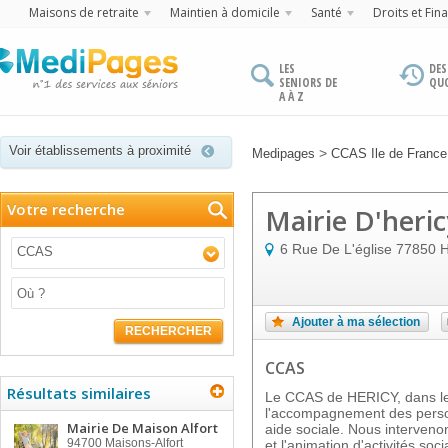
Maisons de retraite
Maintien à domicile
Santé
Droits et Fin
LES
DES
SENIORS DE
QU
A À Z
Voir établissements à proximité
>
Medipages
CCAS Ile de France
Votre recherche
Mairie D'heric
6 Rue De L'église
77850
H
CCAS
Ajouter à ma sélection
RECHERCHER
CCAS
Résultats similaires
Le CCAS de HERICY, dans le
l'accompagnement des person
Mairie De Maison Alfort
aide sociale. Nous interveno
94700
Maisons-Alfort
et l'animation d'activités soc