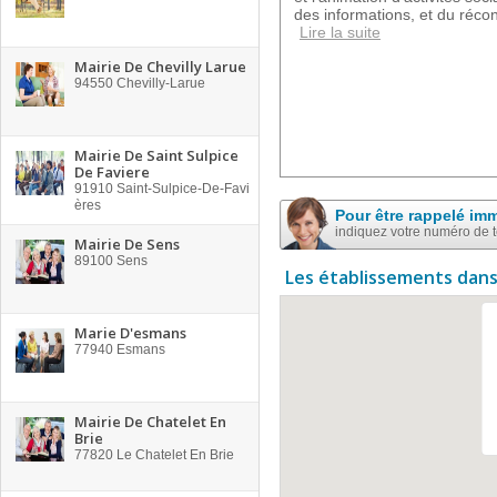
des informations, et du récon
Lire la suite
Mairie De Chevilly Larue
94550
Chevilly-Larue
Mairie De Saint Sulpice
De Faviere
91910
Saint-Sulpice-De-Favi
ères
Pour être rappelé im
indiquez votre numéro de 
Mairie De Sens
89100
Sens
Les établissements dans
Marie D'esmans
77940
Esmans
Mairie De Chatelet En
Brie
77820
Le Chatelet En Brie