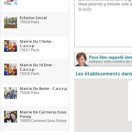
Vous pourrez y trouver une or
la suite
Echelon Social
75016
Paris
Mairie Du 17eme -
C.a.s.v.p
75017
Paris
Pour être rappelé im
indiquez votre numéro de 
Mairie Du 16 Eme -
C.a.s.v.p.
Les établissements dans
75016
Paris
Mairie Du 8eme - C.a.s.v.p.
75008
Paris
Mairie De Carrieres Sous
Poissy
78955
Carrieres Sous Poissy