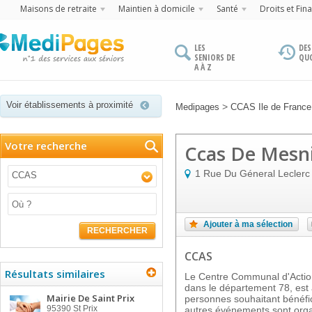
Maisons de retraite
Maintien à domicile
Santé
Droits et Fin
LES
DES
SENIORS DE
QU
A À Z
Voir établissements à proximité
>
Medipages
CCAS Ile de France
Votre recherche
Ccas De Mesni
1 Rue Du Géneral Leclerc
CCAS
Ajouter à ma sélection
RECHERCHER
CCAS
Résultats similaires
Le Centre Communal d'Actio
dans le département 78, est à
Mairie De Saint Prix
personnes souhaitant bénéfici
95390
St Prix
autres événements sont organi