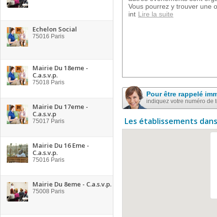
Vous pourrez y trouver une or
int
Lire la suite
Echelon Social
75016
Paris
Mairie Du 18eme -
C.a.s.v.p.
75018
Paris
Pour être rappelé im
indiquez votre numéro de 
Mairie Du 17eme -
C.a.s.v.p
Les établissements dans
75017
Paris
Mairie Du 16 Eme -
C.a.s.v.p.
75016
Paris
Mairie Du 8eme - C.a.s.v.p.
75008
Paris