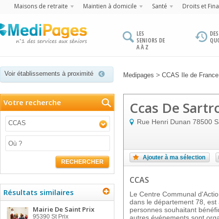
Maisons de retraite
Maintien à domicile
Santé
Droits et Fin
LES
DES
SENIORS DE
QU
A À Z
Voir établissements à proximité
>
Medipages
CCAS Ile de France
Votre recherche
Ccas De Sartro
Rue Henri Dunan
78500
S
CCAS
Ajouter à ma sélection
RECHERCHER
CCAS
Résultats similaires
Le Centre Communal d'Acti
dans le département 78, est à
Mairie De Saint Prix
personnes souhaitant bénéfici
95390
St Prix
autres événements sont organi